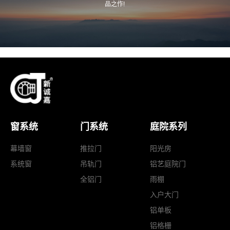
品之作!
窗系统
门系统
庭院系列
幕墙窗
推拉门
阳光房
系统窗
吊轨门
铝艺庭院门
全铝门
雨棚
入户大门
铝单板
铝格栅