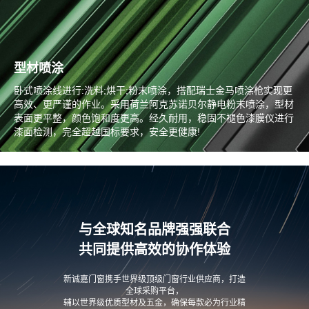
型材喷涂
卧式喷涂线进行:洗料;烘干;粉末喷涂，搭配瑞士金马喷涂枪实现更
高效、更严谨的作业。采用荷兰阿克苏诺贝尔静电粉末喷涂，型材
表面更平整，颜色饱和度更高。经久耐用，稳固不褪色漆膜仪进行
漆面检测，完全超越国标要求，安全更健康!
与全球知名品牌强强联合
共同提供高效的协作体验
新诚嘉门窗携手世界级顶级门窗行业供应商，打造
全球采购平台，
辅以世界级优质型材及五金，确保每款必为行业精