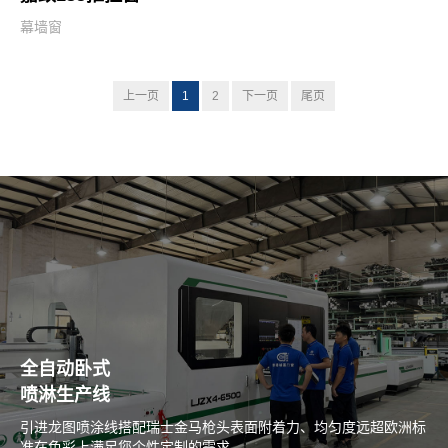
幕墙窗
上一页
1
2
下一页
尾页
全自动卧式
喷淋生产线
引进龙图喷涂线搭配瑞士金马枪头表面附着力、均匀度远超欧洲标
准在色彩上满足您个性定制的需求。