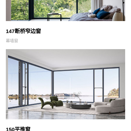
147断桥窄边窗
幕墙窗
150平推窗