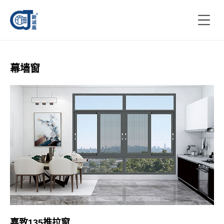
幕墙窗
嘉致135推拉窗