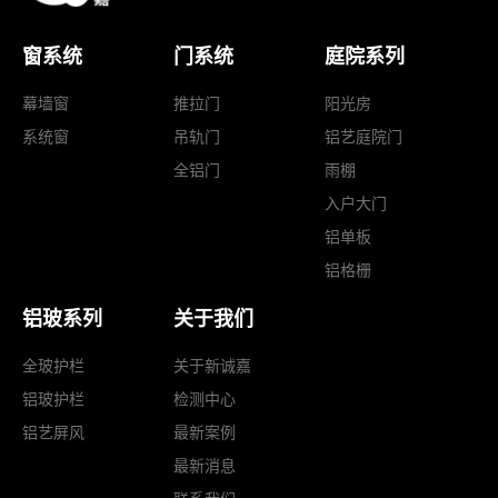
窗系统
门系统
庭院系列
幕墙窗
推拉门
阳光房
系统窗
吊轨门
铝艺庭院门
全铝门
雨棚
入户大门
铝单板
铝格栅
铝玻系列
关于我们
全玻护栏
关于新诚嘉
铝玻护栏
检测中心
铝艺屏风
最新案例
最新消息