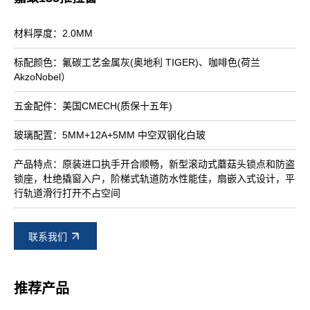
材料厚度：2.0MM
标配颜色：氟碳工艺金属灰(奥地利 TIGER)、咖啡色(荷兰
AkzoNobel）
五金配件：美国CMECH(质保十五年)
玻璃配置：5MM+12A+5MM 中空双钢化白玻
产品特点：原装进口执手开合顺畅，新型滚动式蘑菇头锁点和防盗
锁座，杜绝撬窗入户，阶梯式轨道防水性能佳，扇嵌入式设计，平
行轨道滑行打开不占空间
联系我们
推荐产品